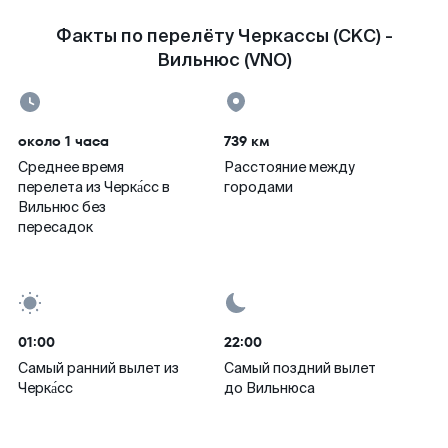
Факты по перелёту Черкассы (CKC) -
Вильнюс (VNO)
около 1 часа
739 км
Среднее время
Расстояние между
перелета из Черка́сс в
городами
Вильнюс без
пересадок
01:00
22:00
Самый ранний вылет из
Самый поздний вылет
Черка́сс
до Вильнюса