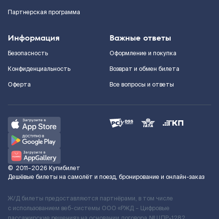
Партнерская программа
Информация
Важные ответы
Безопасность
Оформление и покупка
Конфиденциальность
Возврат и обмен билета
Оферта
Все вопросы и ответы
©
2011–2026
Купибилет
Дешёвые билеты на самолёт и поезд, бронирование и онлайн-заказ
Ж/Д билеты предоставляются партнёрами, в том числе
с использованием веб-системы ООО «РЖД – Цифровые
пассажирские решения» на основании договора № ЦПР-1282