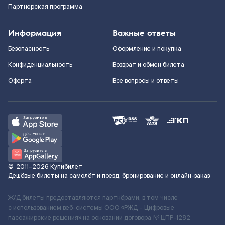
Партнерская программа
Информация
Важные ответы
Безопасность
Оформление и покупка
Конфиденциальность
Возврат и обмен билета
Оферта
Все вопросы и ответы
©
2011–2026
Купибилет
Дешёвые билеты на самолёт и поезд, бронирование и онлайн-заказ
Ж/Д билеты предоставляются партнёрами, в том числе
с использованием веб-системы ООО «РЖД – Цифровые
пассажирские решения» на основании договора № ЦПР-1282