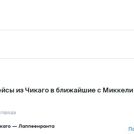
йсы из Чикаго в ближайшие с Миккели
 города
каго
—
Лаппеенранта
П