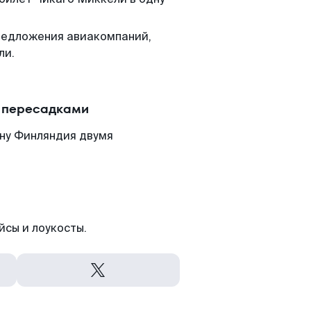
редложения авиакомпаний,
ли.
с пересадками
ану Финляндия двумя
йсы и лоукосты.