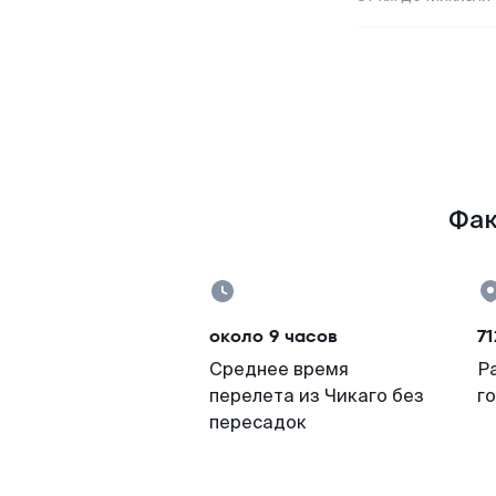
Фак
около 9 часов
71
Среднее время
Р
перелета из Чикаго без
г
пересадок