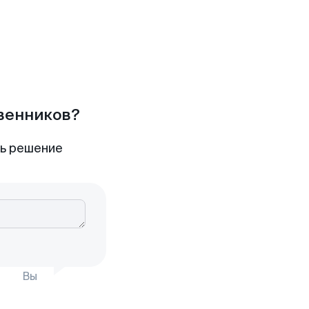
твенников?
ть решение
Вы