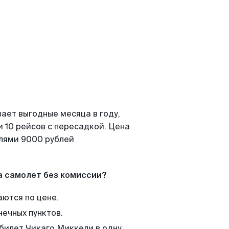
ает выгодные месяца в году,
 10 рейсов с пересадкой. Цена
елями 9000 рублей
а самолет без комиссии?
аются по цене.
нечных пунктов.
 билет Чикаго Миккели в одну