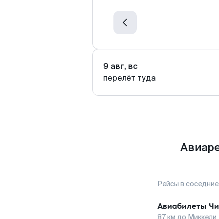
9 авг, вс
перелёт туда
Авиаре
Рейсы в соседние
Авиабилеты
Чи
87
км до
Миккели