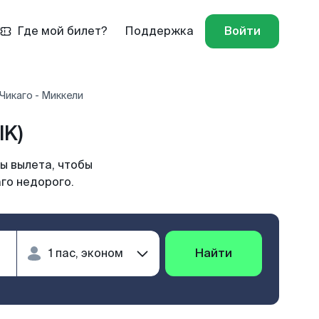
Где мой билет?
Поддержка
Войти
Чикаго - Миккели
IK)
ы вылета, чтобы
го недорого.
Найти