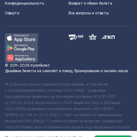
Конфиденциальность
Возврат и обмен билета
Оферта
Все вопросы и ответы
©
2011–2026
Купибилет
Дешёвые билеты на самолёт и поезд, бронирование и онлайн-заказ
Ж/Д билеты предоставляются партнёрами, в том числе
с использованием веб-системы ООО «РЖД – Цифровые
пассажирские решения» на основании договора № ЦПР-1282
от 04.04.2024 заключенного с Поставщиком услуг и Договора
ООО «РЖД-Цифровые пассажирские решения» c АО «ФПК»
№ ФПК-22-316 от 27.12.2022 г. Сайт не является официальным
ресурсом ОАО «РЖД». Стоимость билетов включает сервисный
сбор. Итоговая цена отображена на экране подтверждения покупки.
По вопросам рассмотрения обращений, жалоб, претензий граждан