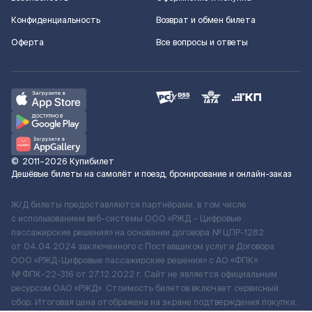
Конфиденциальность
Возврат и обмен билета
Оферта
Все вопросы и ответы
©
2011–2026
Купибилет
Дешёвые билеты на самолёт и поезд, бронирование и онлайн-заказ
Ж/Д билеты предоставляются партнёрами, в том числе
с использованием веб-системы ООО «РЖД – Цифровые
пассажирские решения» на основании договора № ЦПР-1282
от 04.04.2024 заключенного с Поставщиком услуг и Договора
ООО «РЖД-Цифровые пассажирские решения» c АО «ФПК»
№ ФПК-22-316 от 27.12.2022 г. Сайт не является официальным
ресурсом ОАО «РЖД». Стоимость билетов включает сервисный
сбор. Итоговая цена отображена на экране подтверждения покупки.