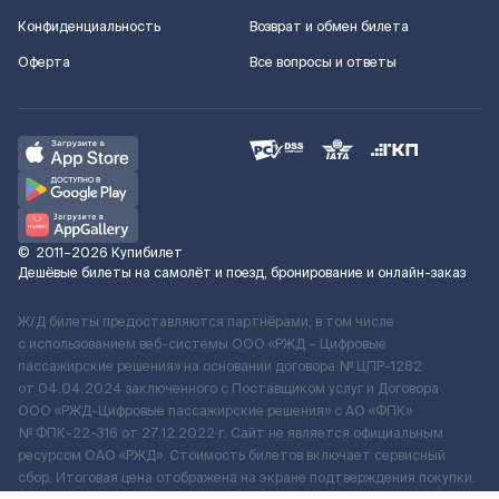
Конфиденциальность
Возврат и обмен билета
Оферта
Все вопросы и ответы
©
2011–2026
Купибилет
Дешёвые билеты на самолёт и поезд, бронирование и онлайн-заказ
Ж/Д билеты предоставляются партнёрами, в том числе
с использованием веб-системы ООО «РЖД – Цифровые
пассажирские решения» на основании договора № ЦПР-1282
от 04.04.2024 заключенного с Поставщиком услуг и Договора
ООО «РЖД-Цифровые пассажирские решения» c АО «ФПК»
№ ФПК-22-316 от 27.12.2022 г. Сайт не является официальным
ресурсом ОАО «РЖД». Стоимость билетов включает сервисный
сбор. Итоговая цена отображена на экране подтверждения покупки.