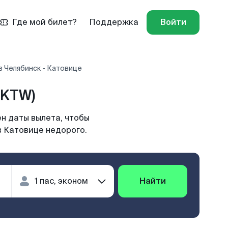
Где мой билет?
Поддержка
Войти
 Челябинск - Катовице
(KTW)
н даты вылета, чтобы
в Катовице недорого.
Найти