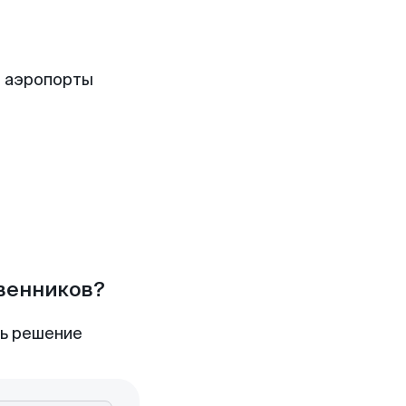
е аэропорты
твенников?
ть решение