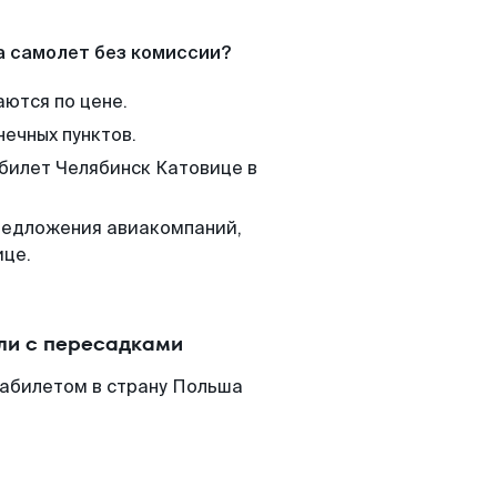
а самолет без комиссии?
аются по цене.
нечных пунктов.
 билет Челябинск Катовице в
редложения авиакомпаний,
ице.
ли с пересадками
иабилетом в страну Польша