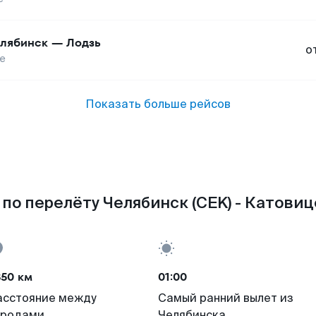
лябинск
—
Лодзь
о
е
Показать больше рейсов
по перелёту Челябинск (CEK) - Катовиц
850 км
01:00
асстояние между
Самый ранний вылет из
ородами
Челябинска