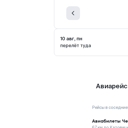
10 авг, пн
перелёт туда
Авиарейс
Рейсы в соседние
Авиабилеты
Че
67
км до
Катовиц