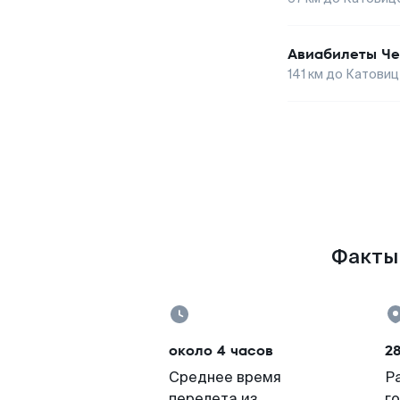
Авиабилеты
Че
141
км до
Катовиц
Факты 
около 4 часов
2
Среднее время
Р
перелета из
г