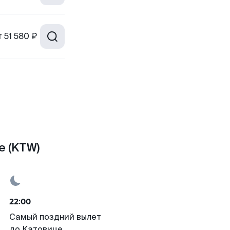
т
51 580 ₽
е (KTW)
22:00
Самый поздний вылет
до Катовице