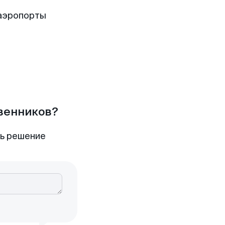
 аэропорты
твенников?
ть решение