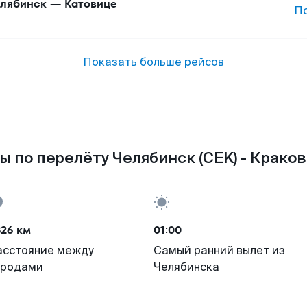
лябинск
—
Катовице
П
Показать больше рейсов
 по перелёту Челябинск (CEK) - Краков
826 км
01:00
асстояние между
Самый ранний вылет из
ородами
Челябинска