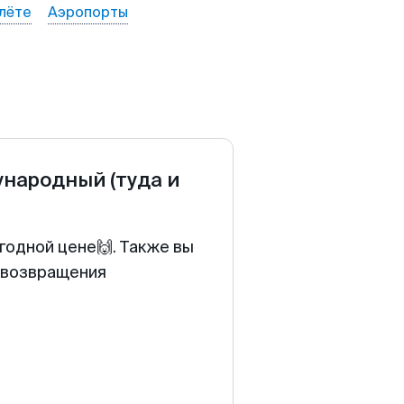
лёте
Аэропорты
дународный
(туда и
годной цене🙌. Также вы
у возвращения