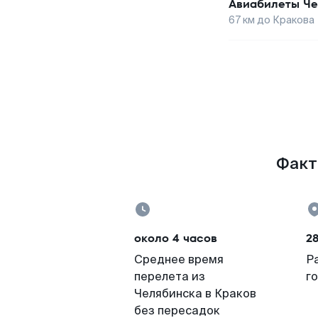
Авиабилеты
Че
67
км до
Кракова
Факты
около 4 часов
2
Среднее время
Р
перелета из
г
Челябинска в Краков
без пересадок