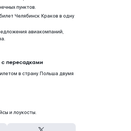
нечных пунктов.
 билет Челябинск Краков в одну
редложения авиакомпаний,
ва.
и с пересадками
билетом в страну Польша двумя
йсы и лоукосты.