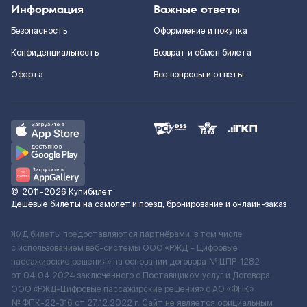
Информация
Важные ответы
Безопасность
Оформление и покупка
Конфиденциальность
Возврат и обмен билета
Оферта
Все вопросы и ответы
©
2011–2026
Купибилет
Дешёвые билеты на самолёт и поезд, бронирование и онлайн-заказ
Ж/Д билеты предоставляются партнёрами, в том числе
с использованием веб-системы ООО «РЖД – Цифровые
пассажирские решения» на основании договора № ЦПР-1282
от 04.04.2024 заключенного с Поставщиком услуг и Договора
ООО «РЖД-Цифровые пассажирские решения» c АО «ФПК»
№ ФПК-22-316 от 27.12.2022 г. Сайт не является официальным