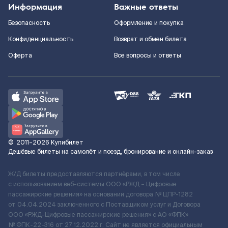
Информация
Важные ответы
Безопасность
Оформление и покупка
Конфиденциальность
Возврат и обмен билета
Оферта
Все вопросы и ответы
©
2011–2026
Купибилет
Дешёвые билеты на самолёт и поезд, бронирование и онлайн-заказ
Ж/Д билеты предоставляются партнёрами, в том числе
с использованием веб-системы ООО «РЖД – Цифровые
пассажирские решения» на основании договора № ЦПР-1282
от 04.04.2024 заключенного с Поставщиком услуг и Договора
ООО «РЖД-Цифровые пассажирские решения» c АО «ФПК»
№ ФПК-22-316 от 27.12.2022 г. Сайт не является официальным