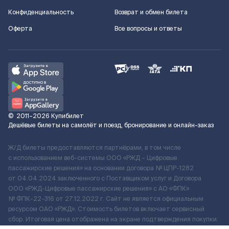
Конфиденциальность
Возврат и обмен билета
Оферта
Все вопросы и ответы
©
2011–2026
Купибилет
Дешёвые билеты на самолёт и поезд, бронирование и онлайн-заказ
Ж/Д билеты предоставляются партнёрами, в том числе
с использованием веб-системы ООО «РЖД – Цифровые
пассажирские решения» на основании договора № ЦПР-1282
от 04.04.2024 заключенного с Поставщиком услуг и Договора
ООО «РЖД-Цифровые пассажирские решения» c АО «ФПК»
№ ФПК-22-316 от 27.12.2022 г. Сайт не является официальным
ресурсом ОАО «РЖД». Стоимость билетов включает сервисный
сбор. Итоговая цена отображена на экране подтверждения покупки.