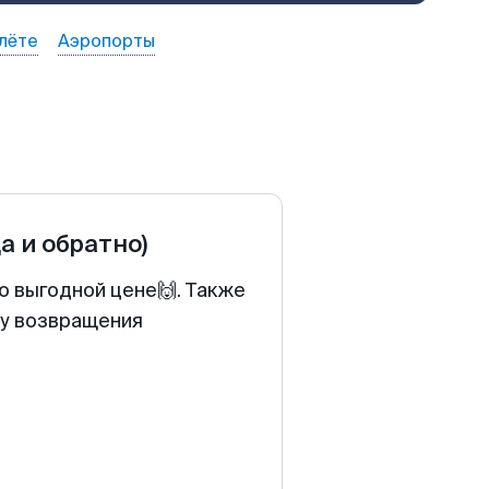
лёте
Аэропорты
да и обратно)
о выгодной цене🙌. Также
ту возвращения