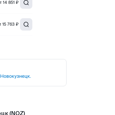
т
14 851 ₽
т
15 763 ₽
Новокузнецк.
ецк (NOZ)