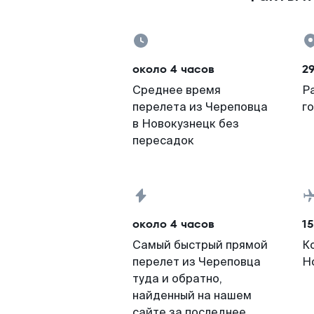
около 4 часов
2
Среднее время
Р
перелета из Череповца
г
в Новокузнецк без
пересадок
около 4 часов
15
Самый быстрый прямой
К
перелет из Череповца
Н
туда и обратно,
найденный на нашем
сайте за последнее