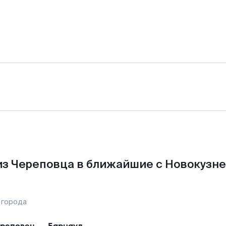
з Череповца в ближайшие с Новокузн
 города
реповец
—
Барнаул