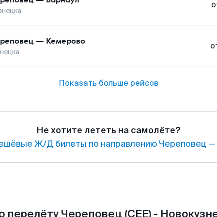
о
знецка
реповец
—
Кемерово
о
нецка
Показать больше рейсов
Не хотите лететь на самолёте?
ешёвые Ж/Д билеты по направлению Череповец — 
 перелёту Череповец (CEE) - Новокузн