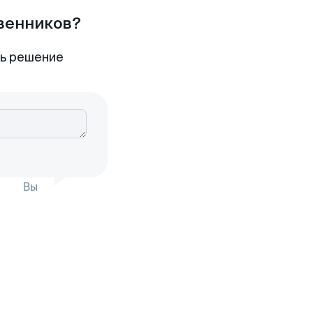
твенников?
ть решение
Вы