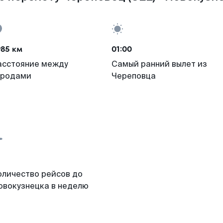
985 км
01:00
асстояние между
Самый ранний вылет из
ородами
Череповца
оличество рейсов до
овокузнецка в неделю