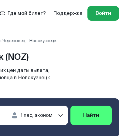
Где мой билет?
Поддержка
Войти
в Череповец - Новокузнецк
 (NOZ)
их цен даты вылета,
повца в Новокузнецк
Найти