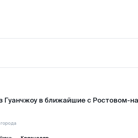
з Гуанчжоу в ближайшие с Ростовом-на
 города
йюнь
—
Краснодар