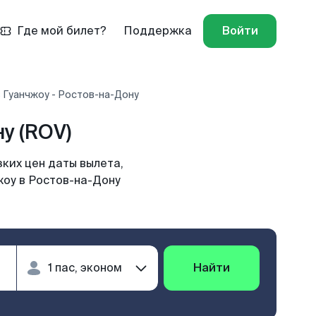
Где мой билет?
Поддержка
Войти
 Гуанчжоу - Ростов-на-Дону
у (ROV)
ких цен даты вылета,
жоу в Ростов-на-Дону
Найти