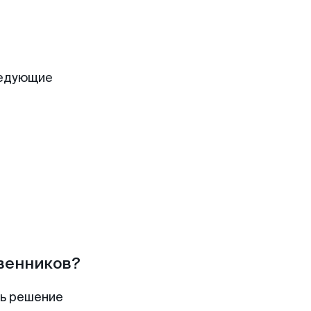
ледующие
твенников?
ть решение