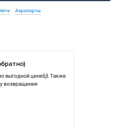
лёте
Аэропорты
обратно)
по выгодной цене🙌. Также
ту возвращения