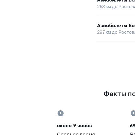
253
км до
Ростов
Авиабилеты
Ба
297
км до
Ростов
Факты по
около 9 часов
6
Среднее время
Р