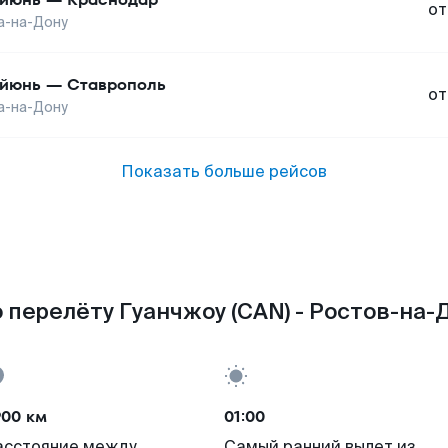
от
а-на-Дону
йюнь
—
Ставрополь
от
а-на-Дону
Показать больше рейсов
 перелёту Гуанчжоу (CAN) - Ростов-на-Д
900 км
01:00
асстояние между
Самый ранний вылет из