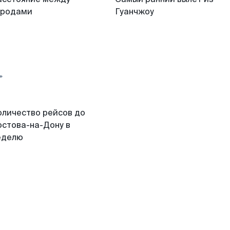
ородами
Гуанчжоу
оличество рейсов до
остова-на-Дону в
еделю