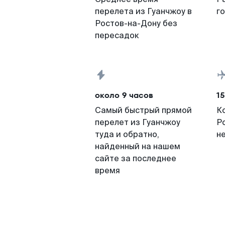
перелета из Гуанчжоу в
г
Ростов-на-Дону без
пересадок
около 9 часов
15
Самый быстрый прямой
К
перелет из Гуанчжоу
Р
туда и обратно,
н
найденный на нашем
сайте за последнее
время