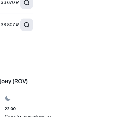
36 670 ₽
38 807 ₽
ону (ROV)
22:00
Самый поздний вылет