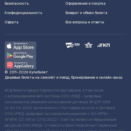
Безопасность
Оформление и покупка
Конфиденциальность
Возврат и обмен билета
Оферта
Все вопросы и ответы
©
2011–2026
Купибилет
Дешёвые билеты на самолёт и поезд, бронирование и онлайн-заказ
Ж/Д билеты предоставляются партнёрами, в том числе
с использованием веб-системы ООО «РЖД – Цифровые
пассажирские решения» на основании договора № ЦПР-1282
от 04.04.2024 заключенного с Поставщиком услуг и Договора
ООО «РЖД-Цифровые пассажирские решения» c АО «ФПК»
№ ФПК-22-316 от 27.12.2022 г. Сайт не является официальным
ресурсом ОАО «РЖД». Стоимость билетов включает сервисный