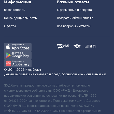
Информация
Важные ответы
Безопасность
Оформление и покупка
Конфиденциальность
Возврат и обмен билета
Оферта
Все вопросы и ответы
©
2011–2026
Купибилет
Дешёвые билеты на самолёт и поезд, бронирование и онлайн-заказ
Ж/Д билеты предоставляются партнёрами, в том числе
с использованием веб-системы ООО «РЖД – Цифровые
пассажирские решения» на основании договора № ЦПР-1282
от 04.04.2024 заключенного с Поставщиком услуг и Договора
ООО «РЖД-Цифровые пассажирские решения» c АО «ФПК»
№ ФПК-22-316 от 27.12.2022 г. Сайт не является официальным