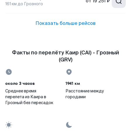
от
19 251 ₽
161
км до
Грозного
Показать больше рейсов
Факты по перелёту Каир (CAI) - Грозный
(GRV)
около 3 часов
1941 км
Среднее время
Расстояние между
перелета из Каира в
городами
Грозный без пересадок