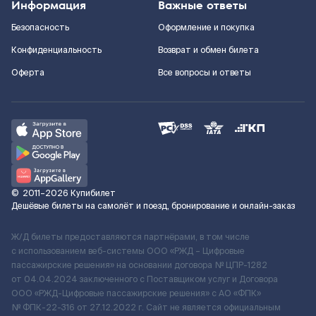
Информация
Важные ответы
Безопасность
Оформление и покупка
Конфиденциальность
Возврат и обмен билета
Оферта
Все вопросы и ответы
©
2011–2026
Купибилет
Дешёвые билеты на самолёт и поезд, бронирование и онлайн-заказ
Ж/Д билеты предоставляются партнёрами, в том числе
с использованием веб-системы ООО «РЖД – Цифровые
пассажирские решения» на основании договора № ЦПР-1282
от 04.04.2024 заключенного с Поставщиком услуг и Договора
ООО «РЖД-Цифровые пассажирские решения» c АО «ФПК»
№ ФПК-22-316 от 27.12.2022 г. Сайт не является официальным