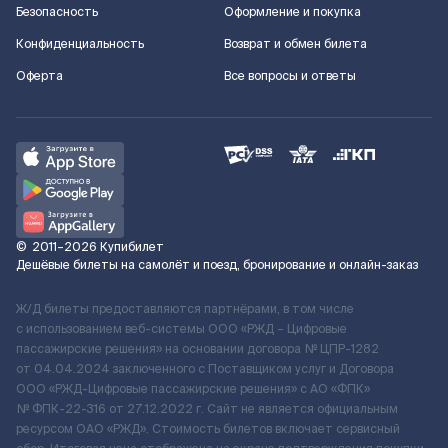
Безопасность
Оформление и покупка
Конфиденциальность
Возврат и обмен билета
Оферта
Все вопросы и ответы
©
2011–2026
Купибилет
Дешёвые билеты на самолёт и поезд, бронирование и онлайн-заказ
Ж/Д билеты предоставляются партнёрами, в том числе
с использованием веб-системы ООО «РЖД – Цифровые
пассажирские решения» на основании договора № ЦПР-1282
от 04.04.2024 заключенного с Поставщиком услуг и Договора
ООО «РЖД-Цифровые пассажирские решения» c АО «ФПК»
№ ФПК-22-316 от 27.12.2022 г. Сайт не является официальным
ресурсом ОАО «РЖД». Стоимость билетов включает сервисный