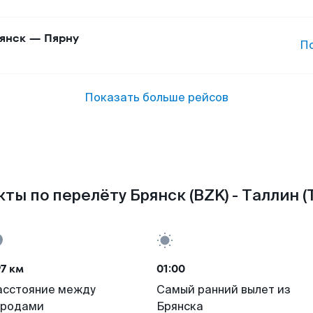
янск
—
Пярну
П
Показать больше рейсов
ты по перелёту Брянск (BZK) - Таллин (
7 км
01:00
асстояние между
Самый ранний вылет из
ородами
Брянска