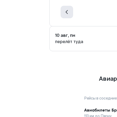
10 авг, пн
перелёт туда
Авиар
Рейсы в соседние
Авиабилеты
Бр
113
км до
Пярну