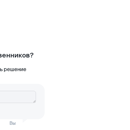
твенников?
ть решение
Вы