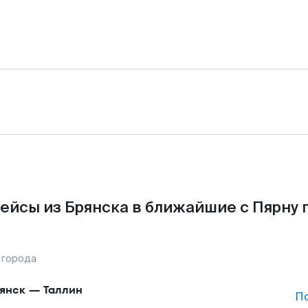
ейсы из Брянска в ближайшие с Пярну 
 города
янск
—
Таллин
П