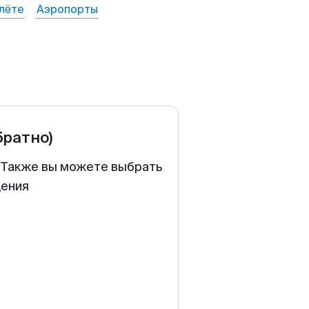
лёте
Аэропорты
братно)
. Также вы можете выбрать
щения