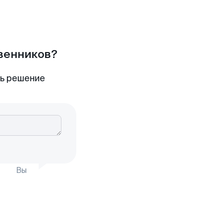
твенников?
ть решение
Вы