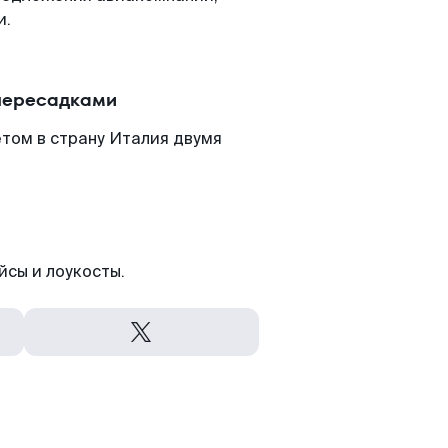
и.
 пересадками
том в страну Италия двумя
йсы и лоукосты.