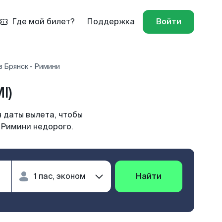
Где мой билет?
Поддержка
Войти
 Брянск - Римини
I)
 даты вылета, чтобы
 Римини недорого.
Найти