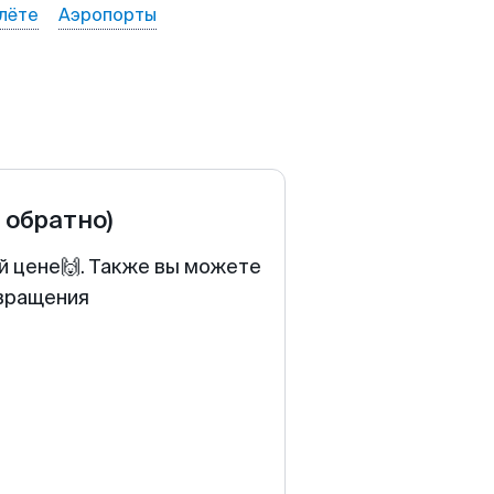
лёте
Аэропорты
и обратно)
й цене🙌. Также вы можете
звращения