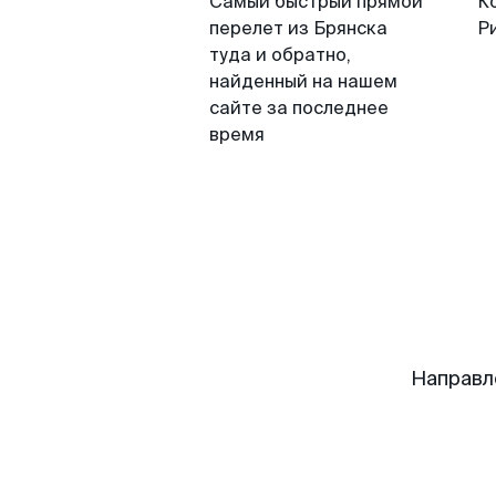
Самый быстрый прямой
К
перелет из Брянска
Р
туда и обратно,
найденный на нашем
сайте за последнее
время
Направл