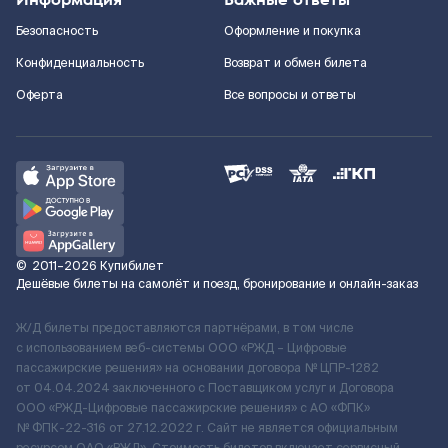
Безопасность
Оформление и покупка
Конфиденциальность
Возврат и обмен билета
Оферта
Все вопросы и ответы
©
2011–2026
Купибилет
Дешёвые билеты на самолёт и поезд, бронирование и онлайн-заказ
Ж/Д билеты предоставляются партнёрами, в том числе
с использованием веб-системы ООО «РЖД – Цифровые
пассажирские решения» на основании договора № ЦПР-1282
от 04.04.2024 заключенного с Поставщиком услуг и Договора
ООО «РЖД-Цифровые пассажирские решения» c АО «ФПК»
№ ФПК-22-316 от 27.12.2022 г. Сайт не является официальным