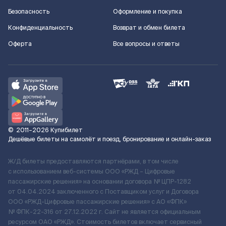
Безопасность
Оформление и покупка
Конфиденциальность
Возврат и обмен билета
Оферта
Все вопросы и ответы
©
2011–2026
Купибилет
Дешёвые билеты на самолёт и поезд, бронирование и онлайн-заказ
Ж/Д билеты предоставляются партнёрами, в том числе
с использованием веб-системы ООО «РЖД – Цифровые
пассажирские решения» на основании договора № ЦПР-1282
от 04.04.2024 заключенного с Поставщиком услуг и Договора
ООО «РЖД-Цифровые пассажирские решения» c АО «ФПК»
№ ФПК-22-316 от 27.12.2022 г. Сайт не является официальным
ресурсом ОАО «РЖД». Стоимость билетов включает сервисный