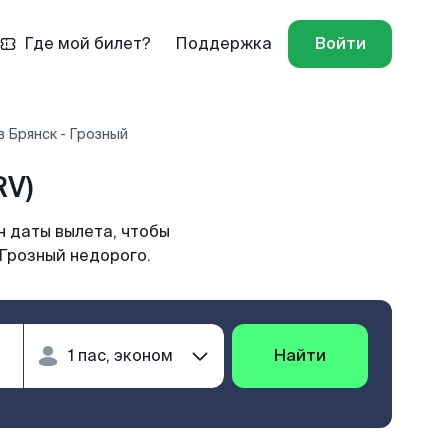
Где мой билет?
Поддержка
Войти
 Брянск - Грозный
RV)
н даты вылета, чтобы
 Грозный недорого.
Найти