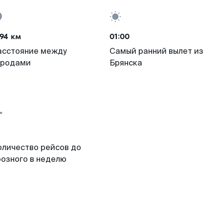
94 км
01:00
асстояние между
Самый ранний вылет из
ородами
Брянска
оличество рейсов до
розного в неделю