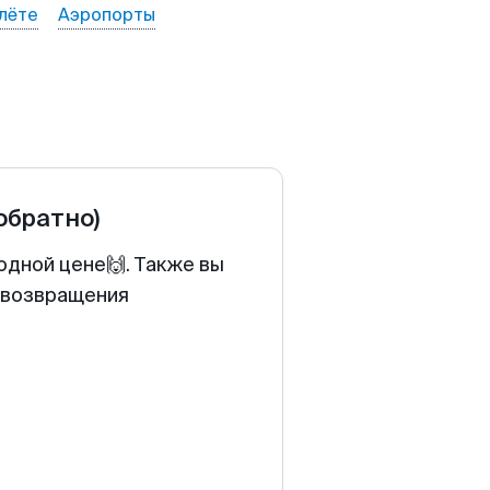
лёте
Аэропорты
 обратно)
одной цене🙌. Также вы
у возвращения