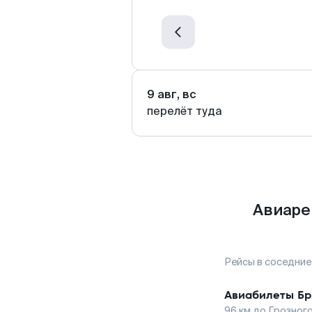
9 авг, вс
перелёт туда
Авиаре
Рейсы в соседние
Авиабилеты
Бр
96
км до
Грозног