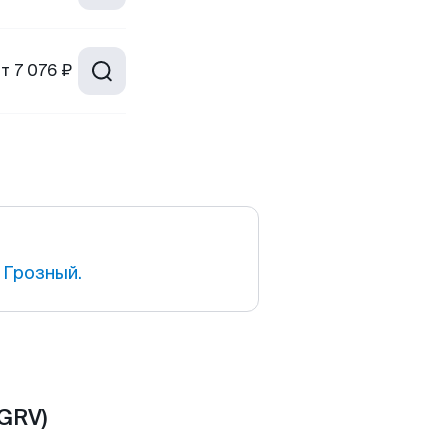
от
7 076 ₽
 Грозный.
GRV)