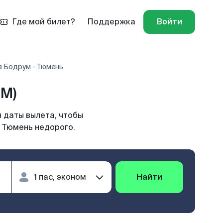
Где мой билет?
Поддержка
Войти
в Бодрум - Тюмень
JM)
 даты вылета, чтобы
в Тюмень недорого.
Найти