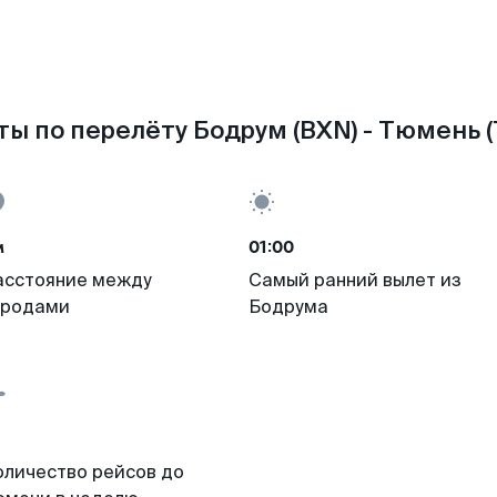
ы по перелёту Бодрум (BXN) - Тюмень 
м
01:00
асстояние между
Самый ранний вылет из
ородами
Бодрума
оличество рейсов до