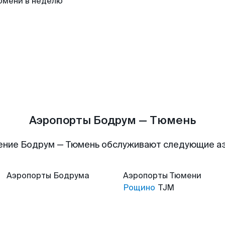
юмени в неделю
Аэропорты Бодрум — Тюмень
ение Бодрум — Тюмень обслуживают следующие а
Аэропорты
Бодрума
Аэропорты
Тюмени
Рощино
TJM