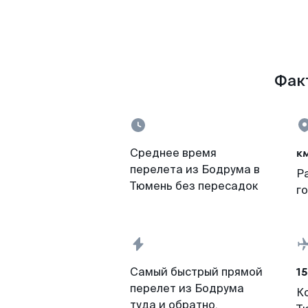
Факт
к
Среднее время
перелета из Бодрума в
Р
Тюмень без пересадок
г
15
Самый быстрый прямой
перелет из Бодрума
К
туда и обратно,