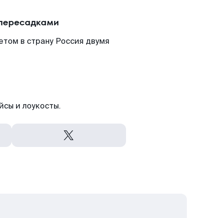
 пересадками
етом в страну Россия двумя
йсы и лоукосты.