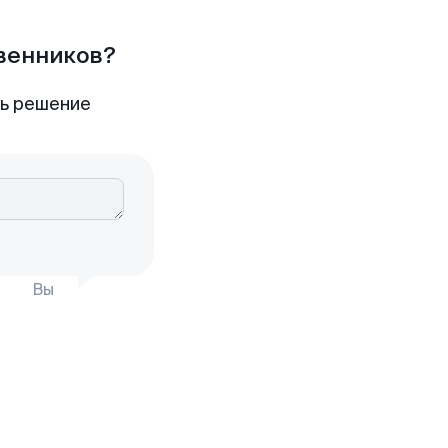
твенников?
ть решение
Вы