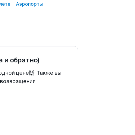
лёте
Аэропорты
а и обратно)
одной цене🙌. Также вы
у возвращения