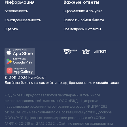
Информация
Важные ответы
Безопасность
Оформление и покупка
Конфиденциальность
Возврат и обмен билета
Оферта
Все вопросы и ответы
©
2011–2026
Купибилет
Дешёвые билеты на самолёт и поезд, бронирование и онлайн-заказ
Ж/Д билеты предоставляются партнёрами, в том числе
с использованием веб-системы ООО «РЖД – Цифровые
пассажирские решения» на основании договора № ЦПР-1282
от 04.04.2024 заключенного с Поставщиком услуг и Договора
ООО «РЖД-Цифровые пассажирские решения» c АО «ФПК»
№ ФПК-22-316 от 27.12.2022 г. Сайт не является официальным