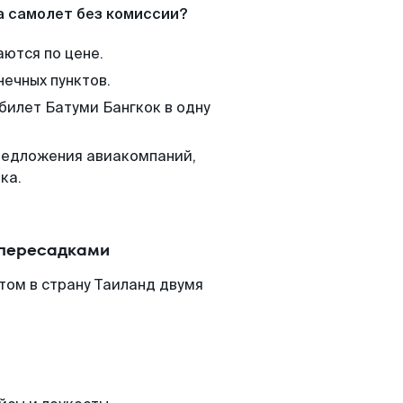
а самолет без комиссии?
аются по цене.
нечных пунктов.
билет Батуми Бангкок в одну
редложения авиакомпаний,
ка.
 пересадками
том в страну Таиланд двумя