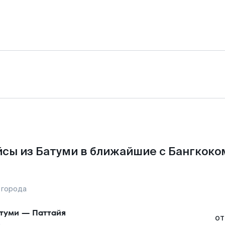
сы из Батуми в ближайшие с Бангкоко
 города
туми
—
Паттайя
от
а