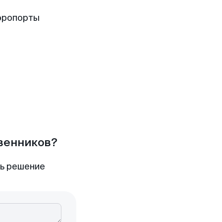
эропорты
твенников?
ть решение