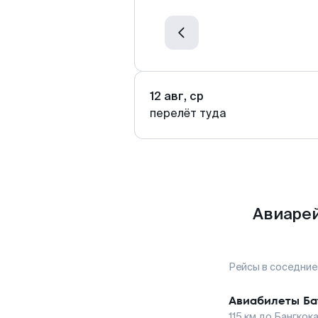
12 авг, ср
перелёт туда
Авиарей
Рейсы в соседние
Авиабилеты
Ба
115
км до
Бангкок