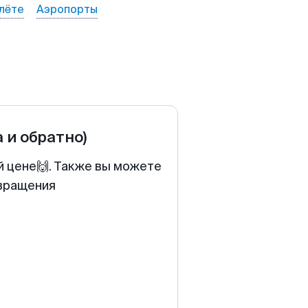
лёте
Аэропорты
а и обратно)
й цене🙌. Также вы можете
звращения