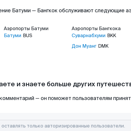
ение Батуми — Бангкок обслуживают следующие а
Аэропорты
Батуми
Аэропорты
Бангкока
Батуми
BUS
Суварнабхуми
BKK
Дон Муанг
DMK
аете и знаете больше других путешес
комментарий — он поможет пользователям приня