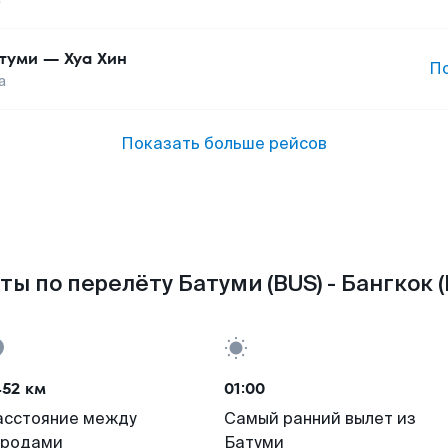
туми
—
Хуа Хин
П
а
Показать больше рейсов
ты по перелёту Батуми (BUS) - Бангкок (
452 км
01:00
асстояние между
Самый ранний вылет из
ородами
Батуми