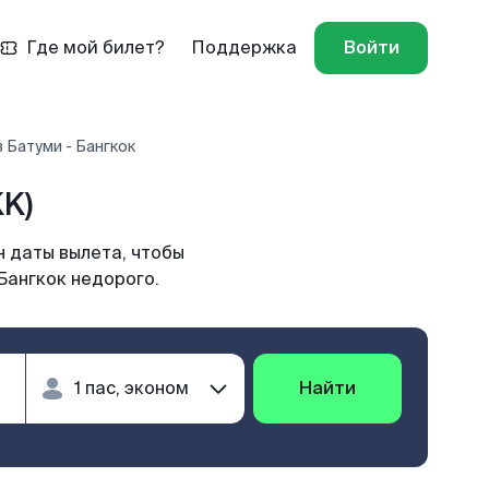
Где мой билет?
Поддержка
Войти
 Батуми - Бангкок
K)
н даты вылета, чтобы
Бангкок недорого.
Найти