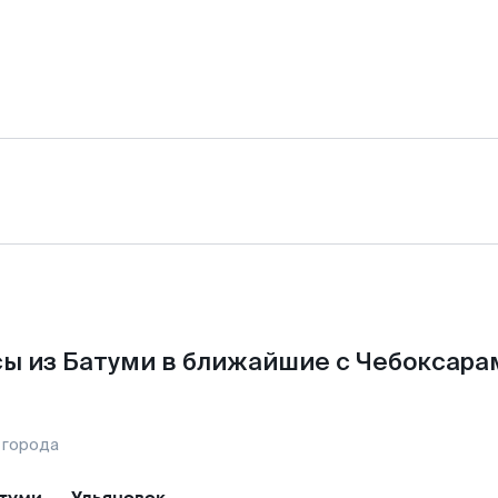
ы из Батуми в ближайшие с Чебоксара
 города
туми
—
Ульяновск