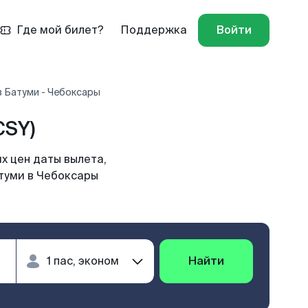
Где мой билет?
Поддержка
Войти
 Батуми - Чебоксары
CSY)
х цен даты вылета,
атуми в Чебоксары
Найти