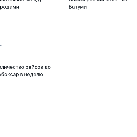
ородами
Батуми
оличество рейсов до
ебоксар в неделю