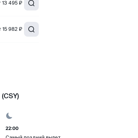
т
13 495 ₽
т
15 982 ₽
 (CSY)
22:00
Самый поздний вылет