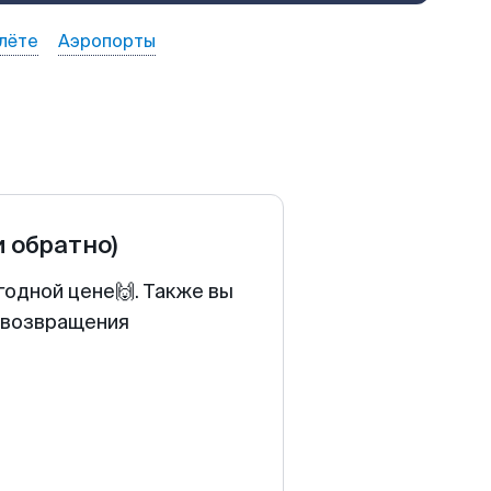
лёте
Аэропорты
и обратно)
годной цене🙌. Также вы
у возвращения