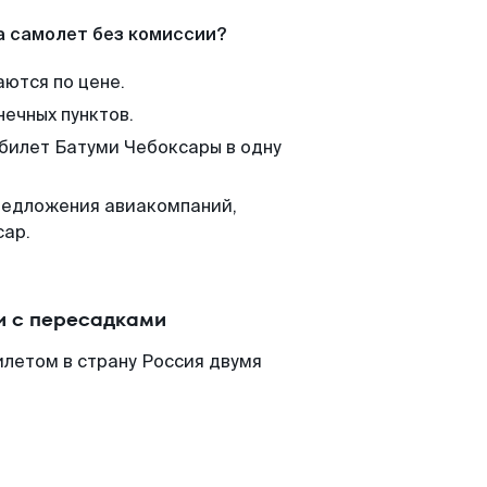
а самолет без комиссии?
аются по цене.
нечных пунктов.
 билет Батуми Чебоксары в одну
редложения авиакомпаний,
сар.
и с пересадками
летом в страну Россия двумя