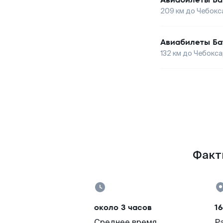
209
км до
Чебокс
Авиабилеты
Ба
132
км до
Чебокса
Факты
около 3 часов
16
Среднее время
Р