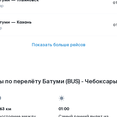
о
ар
туми
—
Казань
о
р
Показать больше рейсов
 по перелёту Батуми (BUS) - Чебоксары
63 км
01:00
асстояние между
Самый ранний вылет из