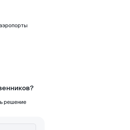
 аэропорты
твенников?
ть решение