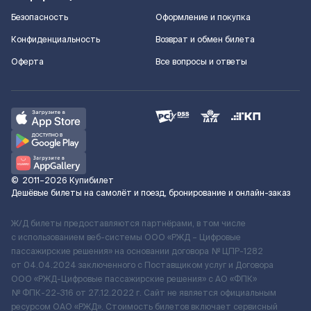
Безопасность
Оформление и покупка
Конфиденциальность
Возврат и обмен билета
Оферта
Все вопросы и ответы
©
2011–2026
Купибилет
Дешёвые билеты на самолёт и поезд, бронирование и онлайн-заказ
Ж/Д билеты предоставляются партнёрами, в том числе
с использованием веб-системы ООО «РЖД – Цифровые
пассажирские решения» на основании договора № ЦПР-1282
от 04.04.2024 заключенного с Поставщиком услуг и Договора
ООО «РЖД-Цифровые пассажирские решения» c АО «ФПК»
№ ФПК-22-316 от 27.12.2022 г. Сайт не является официальным
ресурсом ОАО «РЖД». Стоимость билетов включает сервисный