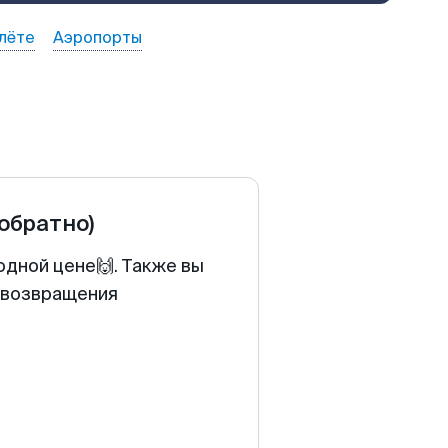
лёте
Аэропорты
 обратно)
одной цене🙌. Также вы
у возвращения