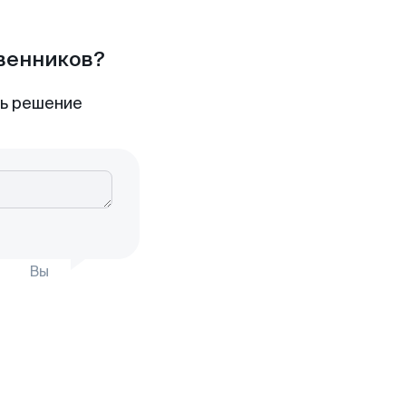
твенников?
ть решение
Вы