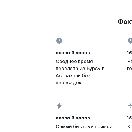
Факт
около 3 часов
16
Среднее время
Р
перелета из Бурсы в
г
Астрахань без
пересадок
около 3 часов
15
Самый быстрый прямой
К