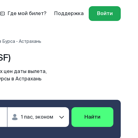
Где мой билет?
Поддержка
Войти
 Бурса - Астрахань
SF)
х цен даты вылета,
урсы в Астрахань
Найти