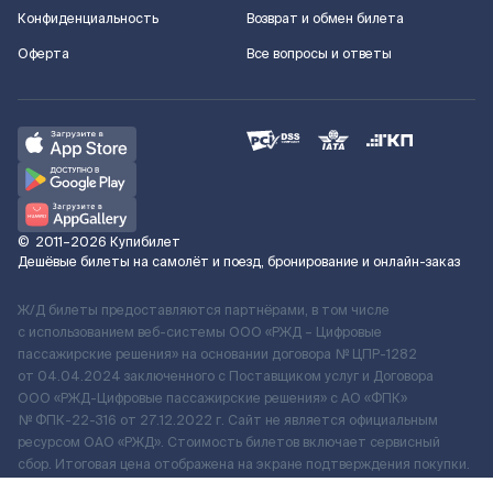
Конфиденциальность
Возврат и обмен билета
Оферта
Все вопросы и ответы
©
2011–2026
Купибилет
Дешёвые билеты на самолёт и поезд, бронирование и онлайн-заказ
Ж/Д билеты предоставляются партнёрами, в том числе
с использованием веб-системы ООО «РЖД – Цифровые
пассажирские решения» на основании договора № ЦПР-1282
от 04.04.2024 заключенного с Поставщиком услуг и Договора
ООО «РЖД-Цифровые пассажирские решения» c АО «ФПК»
№ ФПК-22-316 от 27.12.2022 г. Сайт не является официальным
ресурсом ОАО «РЖД». Стоимость билетов включает сервисный
сбор. Итоговая цена отображена на экране подтверждения покупки.
По вопросам рассмотрения обращений, жалоб, претензий граждан