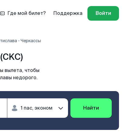
Где мой билет?
Поддержка
Войти
тислава - Черкассы
(CKC)
ы вылета, чтобы
славы недорого.
Найти