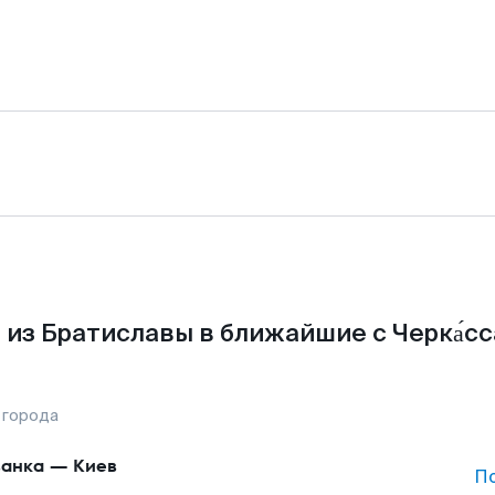
из Братиславы в ближайшие с Черка́с
 города
анка
—
Киев
П