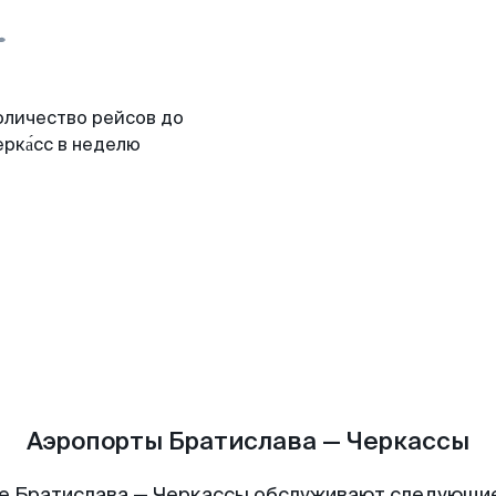
оличество рейсов до
рка́сс в неделю
Аэропорты Братислава — Черкассы
е Братислава — Черкассы обслуживают следующи