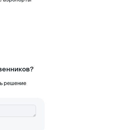
твенников?
ть решение