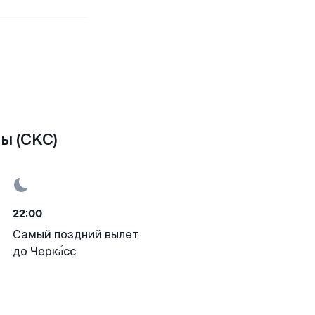
ы (CKC)
22:00
Самый поздний вылет
до Черка́сс