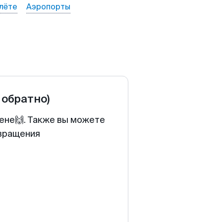
лёте
Аэропорты
 обратно)
цене🙌. Также вы можете
звращения