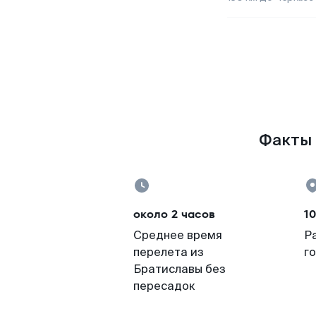
Факты 
около 2 часов
1
Среднее время
Р
перелета из
г
Братиславы без
пересадок