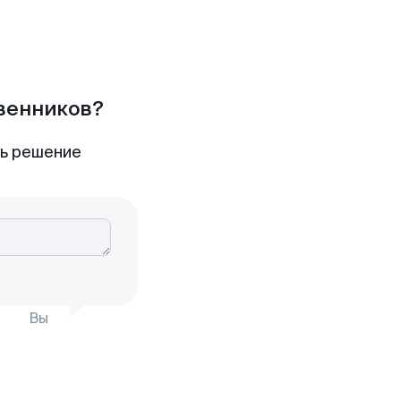
твенников?
ть решение
Вы