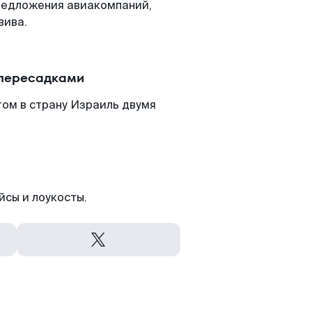
редложения авиакомпаний,
вива.
 пересадками
том в страну Израиль двумя
йсы и лоукосты.