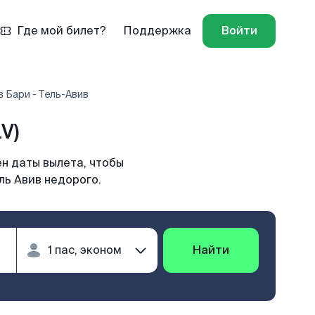
Где мой билет?
Поддержка
Войти
 Бари - Тель-Авив
V)
ен даты вылета, чтобы
ль Авив недорого.
Найти