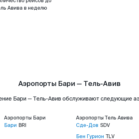
оличество рейсов до
ель Авива в неделю
Аэропорты Бари — Тель-Авив
ение Бари — Тель-Авив обслуживают следующие а
Аэропорты
Бари
Аэропорты
Тель Авива
Бари
BRI
Сде-Дов
SDV
Бен Гурион
TLV