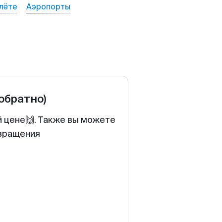
лёте
Аэропорты
 обратно)
й цене🙌. Также вы можете
звращения