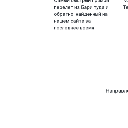
Самый быстрый прямой
К
перелет из Бари туда и
Т
обратно, найденный на
нашем сайте за
последнее время
Направл