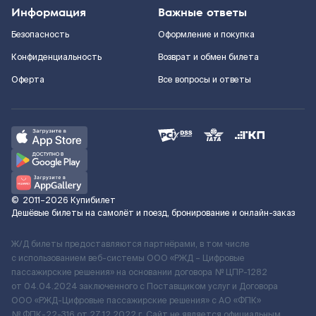
Информация
Важные ответы
Безопасность
Оформление и покупка
Конфиденциальность
Возврат и обмен билета
Оферта
Все вопросы и ответы
©
2011–2026
Купибилет
Дешёвые билеты на самолёт и поезд, бронирование и онлайн-заказ
Ж/Д билеты предоставляются партнёрами, в том числе
с использованием веб-системы ООО «РЖД – Цифровые
пассажирские решения» на основании договора № ЦПР-1282
от 04.04.2024 заключенного с Поставщиком услуг и Договора
ООО «РЖД-Цифровые пассажирские решения» c АО «ФПК»
№ ФПК-22-316 от 27.12.2022 г. Сайт не является официальным