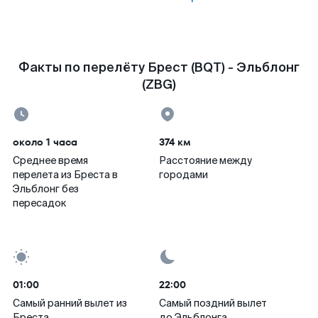
Факты по перелёту Брест (BQT) - Эльблонг
(ZBG)
около 1 часа
374 км
Среднее время
Расстояние между
перелета из Бреста в
городами
Эльблонг без
пересадок
01:00
22:00
Самый ранний вылет из
Самый поздний вылет
Бреста
до Эльблонга