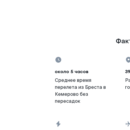
Факт
около 5 часов
39
Среднее время
Р
перелета из Бреста в
г
Кемерово без
пересадок