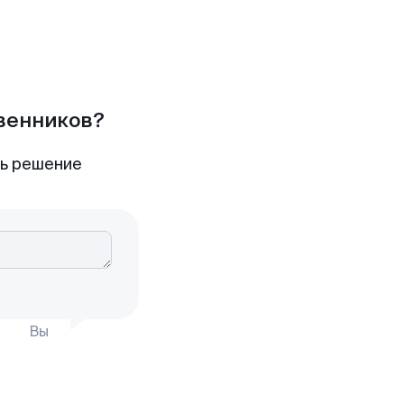
твенников?
ть решение
Вы