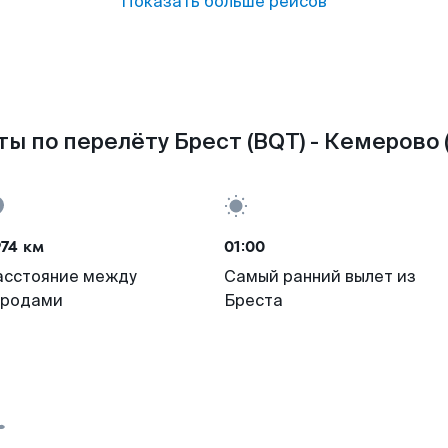
Показать больше рейсов
ы по перелёту Брест (BQT) - Кемерово 
74 км
01:00
асстояние между
Самый ранний вылет из
ородами
Бреста