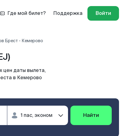
Где мой билет?
Поддержка
Войти
ов Брест - Кемерово
EJ)
 цен даты вылета,
реста в Кемерово
Найти