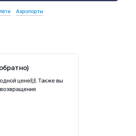
лёте
Аэропорты
 обратно)
одной цене🙌. Также вы
у возвращения