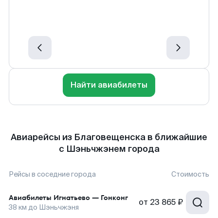
Найти авиабилеты
Авиарейсы из Благовещенска в ближайшие
с Шэньчжэнем города
Рейсы в соседние города
Стоимость
Авиабилеты
Игнатьево
—
Гонконг
от
23 865 ₽
38
км до
Шэньчжэня