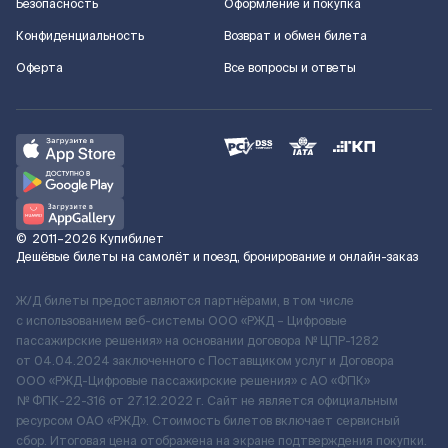
Безопасность
Оформление и покупка
Конфиденциальность
Возврат и обмен билета
Оферта
Все вопросы и ответы
©
2011–2026
Купибилет
Дешёвые билеты на самолёт и поезд, бронирование и онлайн-заказ
Ж/Д билеты предоставляются партнёрами, в том числе
с использованием веб-системы ООО «РЖД – Цифровые
пассажирские решения» на основании договора № ЦПР-1282
от 04.04.2024 заключенного с Поставщиком услуг и Договора
ООО «РЖД-Цифровые пассажирские решения» c АО «ФПК»
№ ФПК-22-316 от 27.12.2022 г. Сайт не является официальным
ресурсом ОАО «РЖД». Стоимость билетов включает сервисный
сбор. Итоговая цена отображена на экране подтверждения покупки.