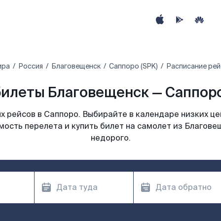
ира
Россия
Благовещенск
Саппоро (SPK)
Расписание рей
илеты Благовещенск — Саппоро
 рейсов в Саппоро. Выбирайте в календаре низких це
мость перелета и купить билет на самолет из Благове
недорого.