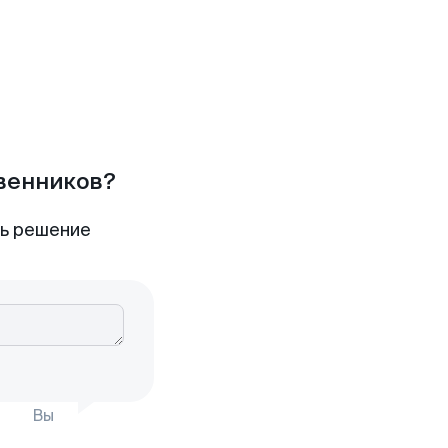
твенников?
ть решение
Вы