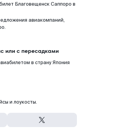
 билет Благовещенск Саппоро в
редложения авиакомпаний,
ро.
с или с пересадками
авиабилетом в страну Япония
йсы и лоукосты.