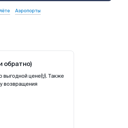
лёте
Аэропорты
и обратно)
о выгодной цене🙌. Также
ту возвращения