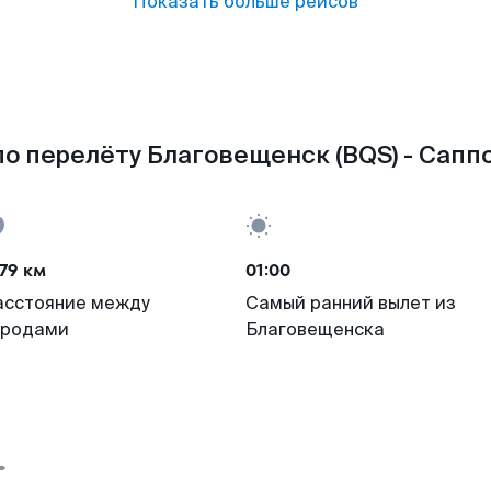
Показать больше рейсов
о перелёту Благовещенск (BQS) - Саппо
79 км
01:00
асстояние между
Самый ранний вылет из
ородами
Благовещенска