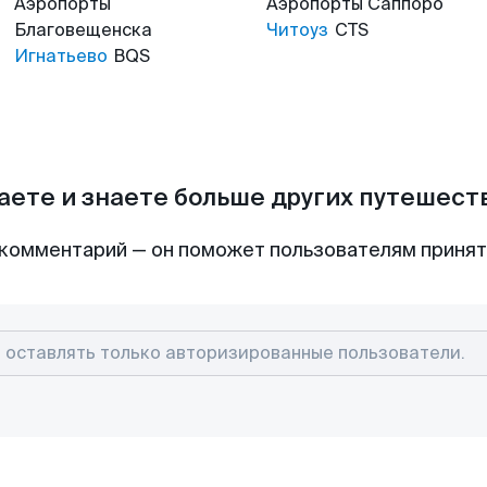
Аэропорты
Аэропорты
Саппоро
Благовещенска
Читоуз
CTS
Игнатьево
BQS
аете и знаете больше других путешес
комментарий — он поможет пользователям приня