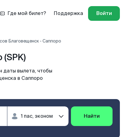
Где мой билет?
Поддержка
Войти
сов Благовещенск - Саппоро
 (SPK)
н даты вылета, чтобы
щенска в Саппоро
Найти