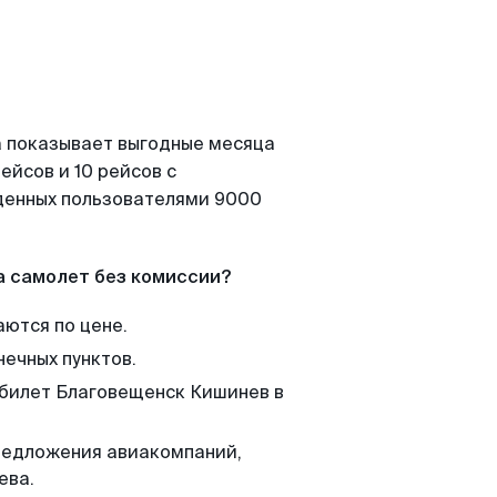
а показывает выгодные месяца
ейсов и 10 рейсов с
йденных пользователями 9000
а самолет без комиссии?
аются по цене.
нечных пунктов.
 билет Благовещенск Кишинев в
редложения авиакомпаний,
ева.