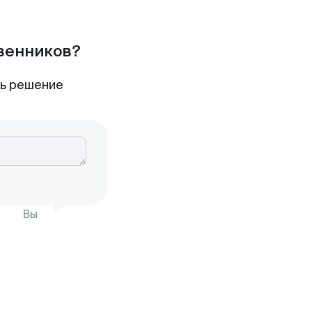
твенников?
ть решение
Вы