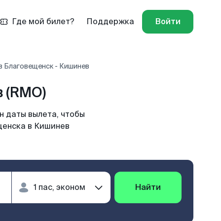
Где мой билет?
Поддержка
Войти
в Благовещенск - Кишинев
 (RMO)
н даты вылета, чтобы
щенска в Кишинев
Найти