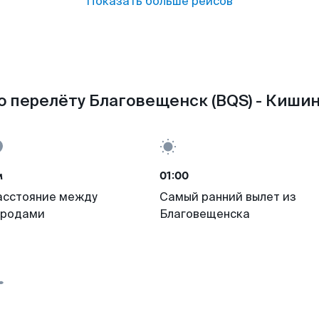
Показать больше рейсов
о перелёту Благовещенск (BQS) - Кишин
м
01:00
асстояние между
Самый ранний вылет из
ородами
Благовещенска