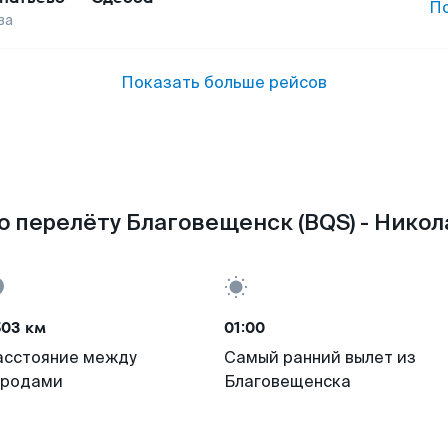
П
ва
Показать больше рейсов
 перелёту Благовещенск (BQS) - Никол
503 км
01:00
асстояние между
Самый ранний вылет из
ородами
Благовещенска