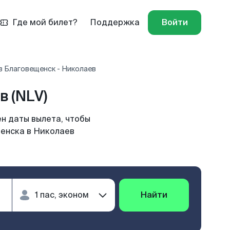
Где мой билет?
Поддержка
Войти
в Благовещенск - Николаев
 (NLV)
н даты вылета, чтобы
щенска в Николаев
Найти