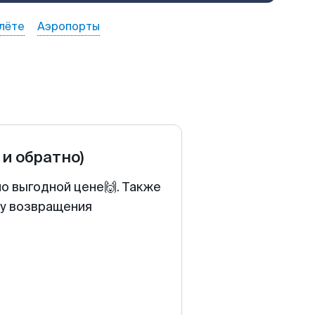
лёте
Аэропорты
 и обратно)
по выгодной цене🙌. Также
ту возвращения