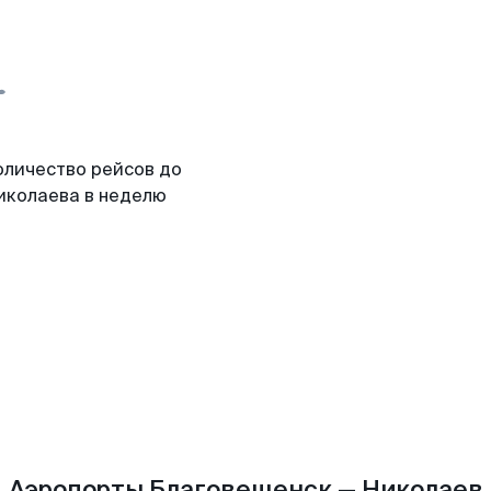
оличество рейсов до
иколаева в неделю
Аэропорты Благовещенск — Николаев