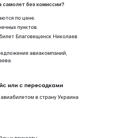
а самолет без комиссии?
аются по цене.
нечных пунктов.
м билет Благовещенск Николаев
редложения авиакомпаний,
аева.
йс или с пересадками
 авиабилетом в страну Украина