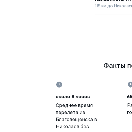
118
км до
Николае
Факты по
около 8 часов
6
Среднее время
Р
перелета из
г
Благовещенска в
Николаев без