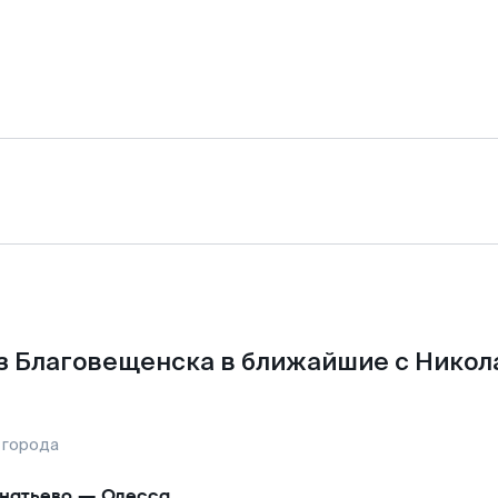
з Благовещенска в ближайшие с Никол
 города
натьево
—
Одесса