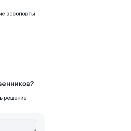
ие аэропорты
твенников?
ть решение