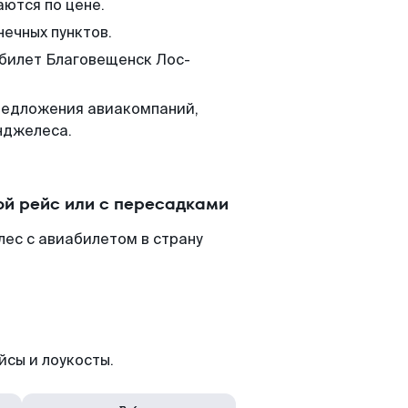
аются по цене.
нечных пунктов.
 билет Благовещенск Лос-
редложения авиакомпаний,
нджелеса.
й рейс или с пересадками
ес с авиабилетом в страну
йсы и лоукосты.