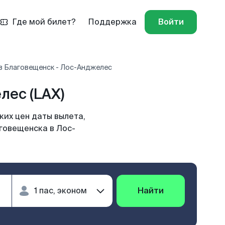
Где мой билет?
Поддержка
Войти
в Благовещенск - Лос-Анджелес
ес (LAX)
их цен даты вылета,
аговещенска в Лос-
Найти