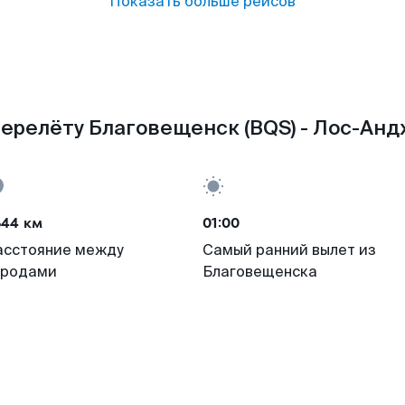
Показать больше рейсов
ерелёту Благовещенск (BQS) - Лос-Анд
644 км
01:00
асстояние между
Самый ранний вылет из
ородами
Благовещенска