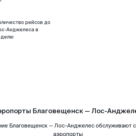
оличество рейсов до
ос-Анджелеса в
еделю
эропорты Благовещенск — Лос-Анджел
ние Благовещенск — Лос-Анджелес обслуживают 
аэропорты