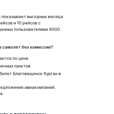
а показывает выгодные месяца
ейсов и 10 рейсов с
йденных пользователями 9000
а самолет без комиссии?
аются по цене.
нечных пунктов.
 билет Благовещенск Курган в
редложения авиакомпаний,
а.
 или с пересадками