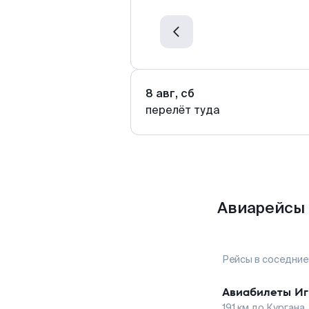
8 авг, сб
перелёт туда
Авиарейсы 
Рейсы в соседние
Авиабилеты
Иг
191
км до
Кургана