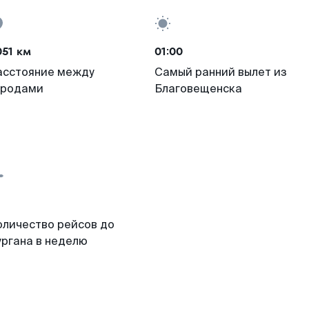
051 км
01:00
асстояние между
Самый ранний вылет из
ородами
Благовещенска
оличество рейсов до
ургана в неделю