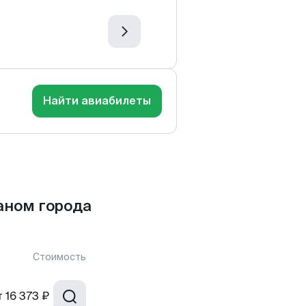
Найти авиабилеты
аном города
Стоимость
т
16 373 ₽