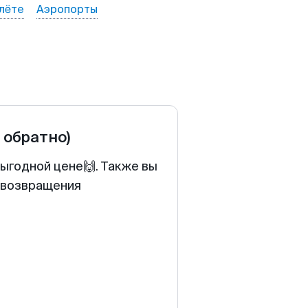
лёте
Аэропорты
и обратно)
выгодной цене🙌. Также вы
у возвращения