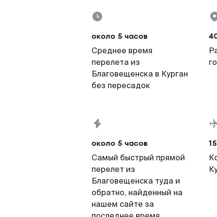
около 5 часов
4
Среднее время
Р
перелета из
г
Благовещенска в Курган
без пересадок
около 5 часов
15
Самый быстрый прямой
К
перелет из
К
Благовещенска туда и
обратно, найденный на
нашем сайте за
последнее время