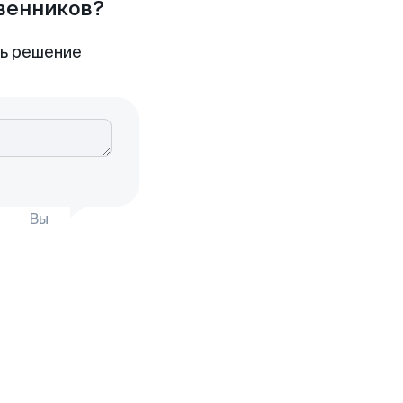
твенников?
ть решение
Вы