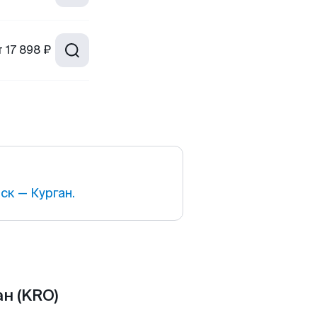
т
17 898 ₽
к — Курган.
н (KRO)