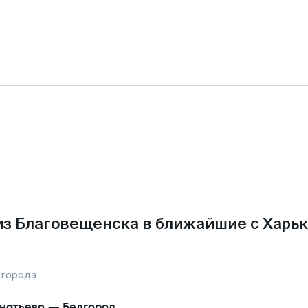
з Благовещенска в ближайшие с Харь
 города
натьево
—
Белгород