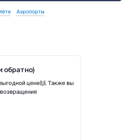
лёте
Аэропорты
и обратно)
выгодной цене🙌. Также вы
у возвращения