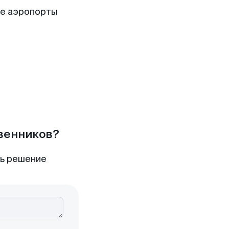
ие аэропорты
твенников?
ть решение