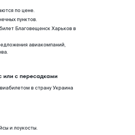
аются по цене.
нечных пунктов.
 билет Благовещенск Харьков в
редложения авиакомпаний,
ова.
с или с пересадками
авиабилетом в страну Украина
йсы и лоукосты.