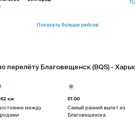
П
а
Показать больше рейсов
о перелёту Благовещенск (BQS) - Харьк
052 км
01:00
асстояние между
Самый ранний вылет из
ородами
Благовещенска