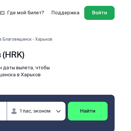
Где мой билет?
Поддержка
Войти
в Благовещенск - Харьков
 (HRK)
н даты вылета, чтобы
щенска в Харьков
Найти