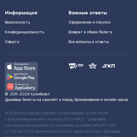
Информация
Важные ответы
Безопасность
Оформление и покупка
Конфиденциальность
Возврат и обмен билета
Оферта
Все вопросы и ответы
©
2011–2026
Купибилет
Дешёвые билеты на самолёт и поезд, бронирование и онлайн-заказ
Ж/Д билеты предоставляются партнёрами, в том числе
с использованием веб-системы ООО «РЖД – Цифровые
пассажирские решения» на основании договора № ЦПР-1282
от 04.04.2024 заключенного с Поставщиком услуг и Договора