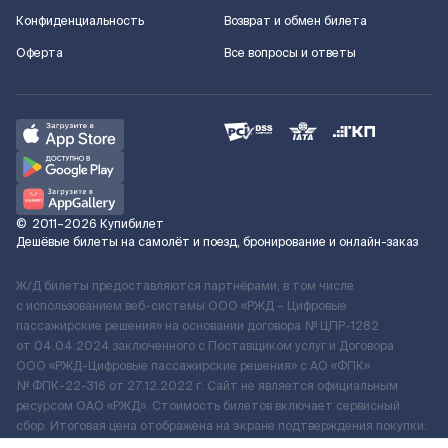
Конфиденциальность
Возврат и обмен билета
Оферта
Все вопросы и ответы
©
2011–2026
Купибилет
Дешёвые билеты на самолёт и поезд, бронирование и онлайн-заказ
Ж/Д билеты предоставляются партнёрами, в том числе
с использованием веб-системы ООО «РЖД – Цифровые
пассажирские решения» на основании договора № ЦПР-1282
от 04.04.2024 заключенного с Поставщиком услуг и Договора
ООО «РЖД-Цифровые пассажирские решения» c АО «ФПК»
№ ФПК-22-316 от 27.12.2022 г. Сайт не является официальным
ресурсом ОАО «РЖД». Стоимость билетов включает сервисный
сбор. Итоговая цена отображена на экране подтверждения покупки.
По вопросам рассмотрения обращений, жалоб, претензий граждан