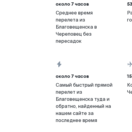
около 7 часов
5
Среднее время
Р
перелета из
г
Благовещенска в
Череповец без
пересадок
около 7 часов
15
Самый быстрый прямой
К
перелет из
Ч
Благовещенска туда и
обратно, найденный на
нашем сайте за
последнее время