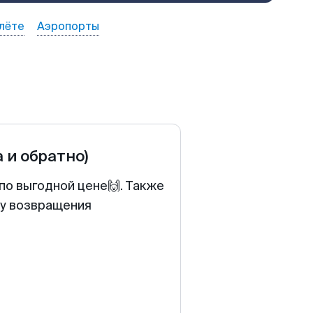
лёте
Аэропорты
а и обратно)
по выгодной цене🙌. Также
ту возвращения