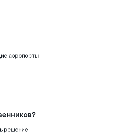
щие аэропорты
твенников?
ть решение