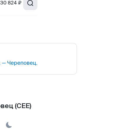
30 824 ₽
 — Череповец.
вец (CEE)