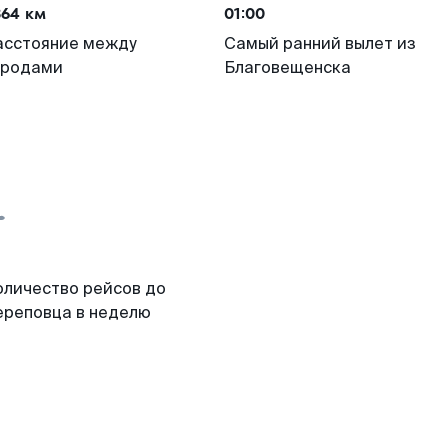
364 км
01:00
асстояние между
Самый ранний вылет из
ородами
Благовещенска
оличество рейсов до
ереповца в неделю