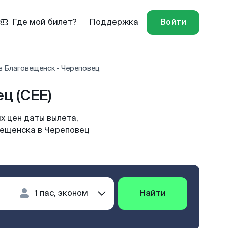
Где мой билет?
Поддержка
Войти
в Благовещенск - Череповец
ц (CEE)
х цен даты вылета,
вещенска в Череповец
Найти