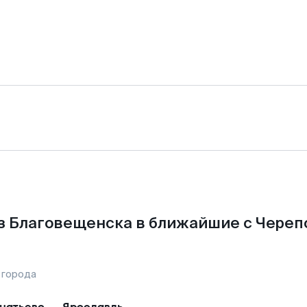
з Благовещенска в ближайшие с Череп
 города
натьево
—
Ярославль