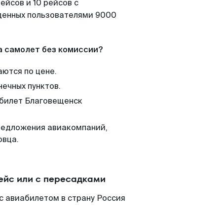
ейсов и 10 рейсов с
йденных пользователями 9000
а самолет без комиссии?
аются по цене.
нечных пунктов.
 билет Благовещенск
редложения авиакомпаний,
овца.
ейс или с пересадками
с авиабилетом в страну Россия