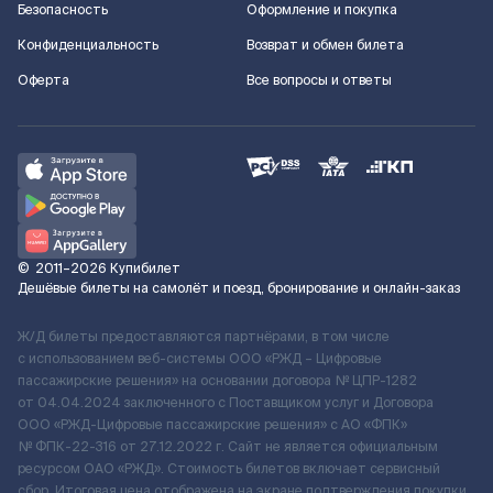
Безопасность
Оформление и покупка
Конфиденциальность
Возврат и обмен билета
Оферта
Все вопросы и ответы
©
2011–2026
Купибилет
Дешёвые билеты на самолёт и поезд, бронирование и онлайн-заказ
Ж/Д билеты предоставляются партнёрами, в том числе
с использованием веб-системы ООО «РЖД – Цифровые
пассажирские решения» на основании договора № ЦПР-1282
от 04.04.2024 заключенного с Поставщиком услуг и Договора
ООО «РЖД-Цифровые пассажирские решения» c АО «ФПК»
№ ФПК-22-316 от 27.12.2022 г. Сайт не является официальным
ресурсом ОАО «РЖД». Стоимость билетов включает сервисный
сбор. Итоговая цена отображена на экране подтверждения покупки.