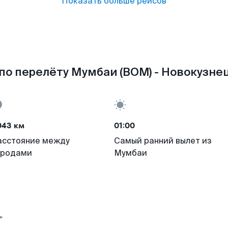
Показать больше рейсов
по перелёту Мумбаи (BOM) - Новокузнец
043 км
01:00
асстояние между
Самый ранний вылет из
ородами
Мумбаи