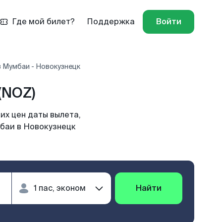
Где мой билет?
Поддержка
Войти
 Мумбаи - Новокузнецк
(NOZ)
их цен даты вылета,
мбаи в Новокузнецк
Найти