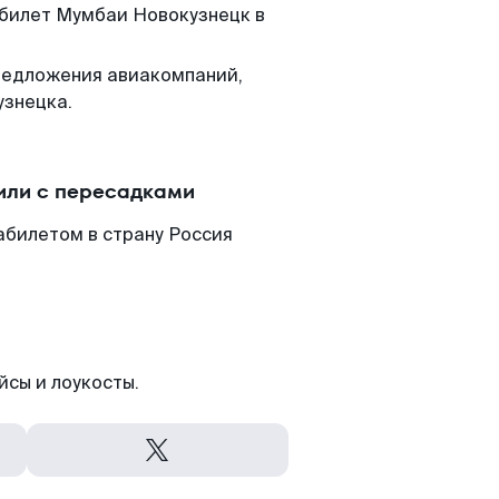
 билет Мумбаи Новокузнецк в
редложения авиакомпаний,
узнецка.
или с пересадками
абилетом в страну Россия
йсы и лоукосты.