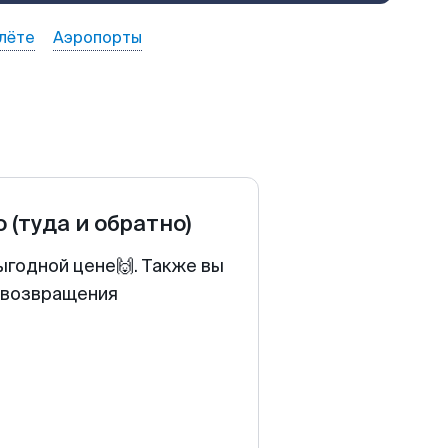
лёте
Аэропорты
о
(туда и обратно)
ыгодной цене🙌. Также вы
у возвращения