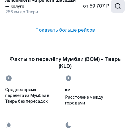
Авиабилеты
Чатрапати Шиваджи
от
59 707 ₽
—
Калуга
256
км до
Твери
Показать больше рейсов
Факты по перелёту Мумбаи (BOM) - Тверь
(KLD)
км
Среднее время
перелета из Мумбаи в
Расстояние между
Тверь без пересадок
городами