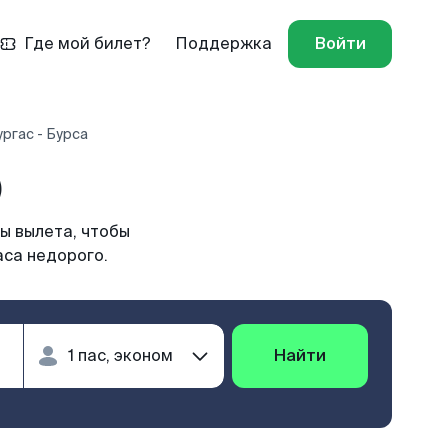
Где мой билет?
Поддержка
Войти
ргас - Бурса
)
ы вылета, чтобы
аса недорого.
Найти