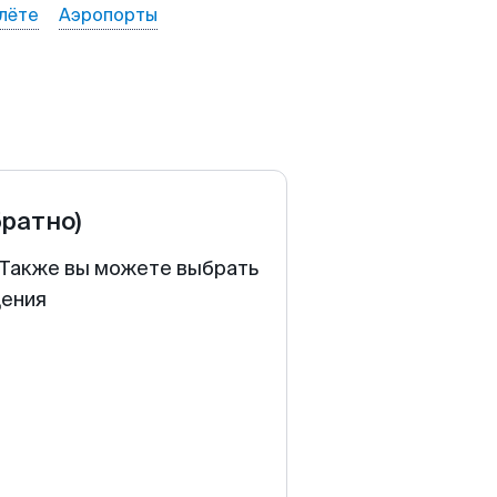
лёте
Аэропорты
братно)
. Также вы можете выбрать
щения