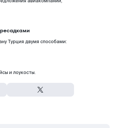
редложения авиакомпаний,
пересадками
ану Турция двумя способами:
йсы и лоукосты.