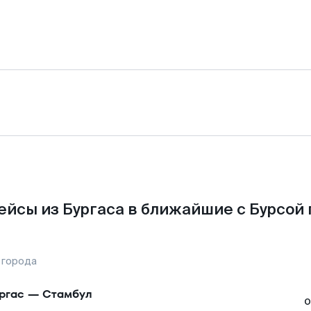
ейсы из Бургаса в ближайшие с Бурсой 
 города
ргас
—
Стамбул
о