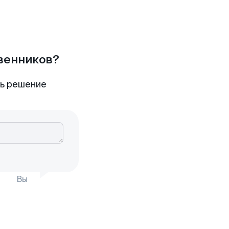
твенников?
ть решение
Вы