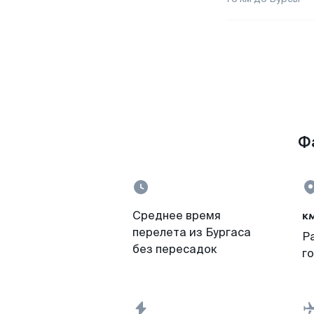
Фа
к
Среднее время
перелета из Бургаса
Р
без пересадок
г