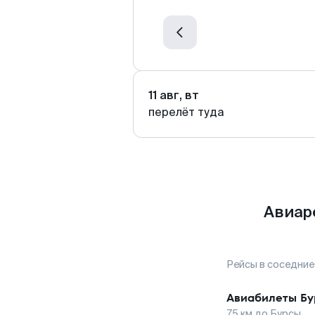
11 авг, вт
перелёт туда
Авиар
Рейсы в соседние
Авиабилеты
Бу
75
км до
Бурсы